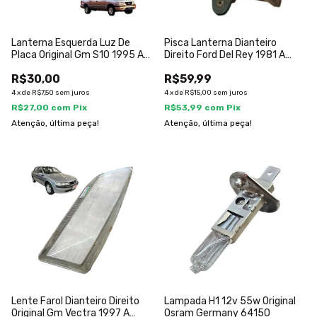
Lanterna Esquerda Luz De
Pisca Lanterna Dianteiro
Placa Original Gm S10 1995 A
Direito Ford Del Rey 1981 A
2000
1984 Direito
R$30,00
R$59,99
4
x
de
R$7,50
sem juros
4
x
de
R$15,00
sem juros
R$27,00
com
Pix
R$53,99
com
Pix
Atenção, última peça!
Atenção, última peça!
Lente Farol Dianteiro Direito
Lampada H1 12v 55w Original
Original Gm Vectra 1997 A
Osram Germany 64150