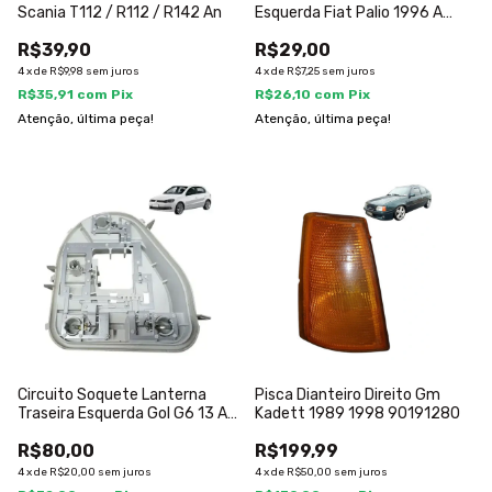
Scania T112 / R112 / R142 An
Esquerda Fiat Palio 1996 A
2000
R$39,90
R$29,00
4
x
de
R$9,98
sem juros
4
x
de
R$7,25
sem juros
R$35,91
com
Pix
R$26,10
com
Pix
Atenção, última peça!
Atenção, última peça!
Circuito Soquete Lanterna
Pisca Dianteiro Direito Gm
Traseira Esquerda Gol G6 13 A
Kadett 1989 1998 90191280
16 Esquerdo/motorista
R$80,00
R$199,99
4
x
de
R$20,00
sem juros
4
x
de
R$50,00
sem juros