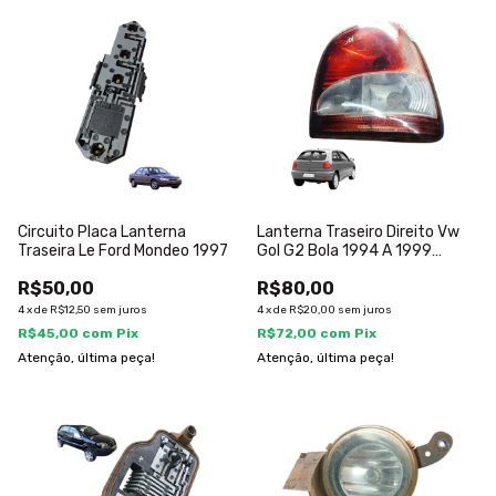
Circuito Placa Lanterna
Lanterna Traseiro Direito Vw
Traseira Le Ford Mondeo 1997
Gol G2 Bola 1994 A 1999
Direito/passageiro
R$50,00
R$80,00
4
x
de
R$12,50
sem juros
4
x
de
R$20,00
sem juros
R$45,00
com
Pix
R$72,00
com
Pix
Atenção, última peça!
Atenção, última peça!