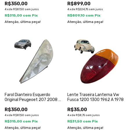
R$350,00
R$899,00
4
x
de
R$87,50
sem juros
4
x
de
R$224,75
sem juros
R$315,00
com
Pix
R$809,10
com
Pix
Atenção, última peça!
Atenção, última peça!
Farol Dianteiro Esquerdo
Lente Traseira Lanterna Vw
Original Peugeoet 207 2008 A
Fusca 1200 1300 1962 A 1978
2015
R$350,00
R$35,00
4
x
de
R$87,50
sem juros
4
x
de
R$8,75
sem juros
R$315,00
com
Pix
R$31,50
com
Pix
Atenção, última peça!
Atenção, última peça!