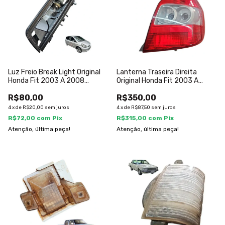
Luz Freio Break Light Original
Lanterna Traseira Direita
Honda Fit 2003 A 2008
Original Honda Fit 2003 A
S/lente
2008 Direito/passageiro
R$80,00
R$350,00
Vermelha
4
x
de
R$20,00
sem juros
4
x
de
R$87,50
sem juros
R$72,00
com
Pix
R$315,00
com
Pix
Atenção, última peça!
Atenção, última peça!