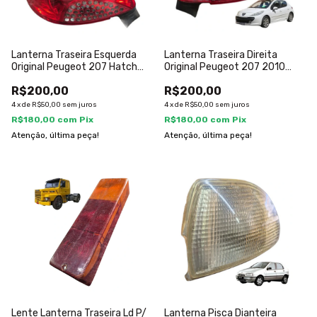
Lanterna Traseira Esquerda
Lanterna Traseira Direita
Original Peugeot 207 Hatch
Original Peugeot 207 2010
2010
2011
R$200,00
R$200,00
4
x
de
R$50,00
sem juros
4
x
de
R$50,00
sem juros
R$180,00
com
Pix
R$180,00
com
Pix
Atenção, última peça!
Atenção, última peça!
Lente Lanterna Traseira Ld P/
Lanterna Pisca Dianteira