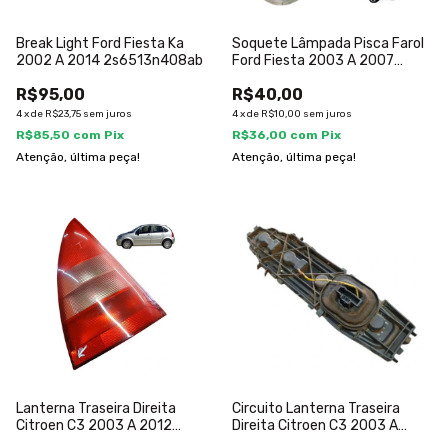
Break Light Ford Fiesta Ka
Soquete Lâmpada Pisca Farol
2002 A 2014 2s6513n408ab
Ford Fiesta 2003 A 2007
Transparente
R$95,00
R$40,00
4
x
de
R$23,75
sem juros
4
x
de
R$10,00
sem juros
R$85,50
com
Pix
R$36,00
com
Pix
Atenção, última peça!
Atenção, última peça!
Lanterna Traseira Direita
Circuito Lanterna Traseira
Citroen C3 2003 A 2012
Direita Citroen C3 2003 A
Detalhe
2012