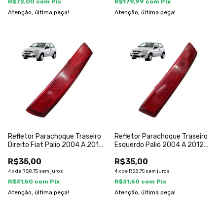
R$72,00
com
Pix
R$179,99
com
Pix
Atenção, última peça!
Atenção, última peça!
Refletor Parachoque Traseiro
Refletor Parachoque Traseiro
Direito Fiat Palio 2004 A 2012
Esquerdo Palio 2004 A 2012
Vermelho
Vermelho
R$35,00
R$35,00
4
x
de
R$8,75
sem juros
4
x
de
R$8,75
sem juros
R$31,50
com
Pix
R$31,50
com
Pix
Atenção, última peça!
Atenção, última peça!