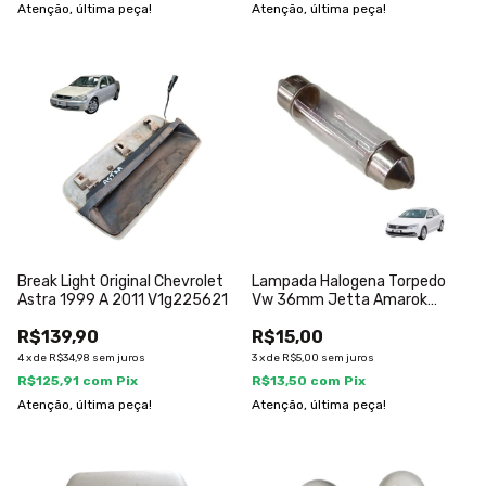
Atenção, última peça!
Atenção, última peça!
Break Light Original Chevrolet
Lampada Halogena Torpedo
Astra 1999 A 2011 V1g225621
Vw 36mm Jetta Amarok
N0177234
R$139,90
R$15,00
4
x
de
R$34,98
sem juros
3
x
de
R$5,00
sem juros
R$125,91
com
Pix
R$13,50
com
Pix
Atenção, última peça!
Atenção, última peça!