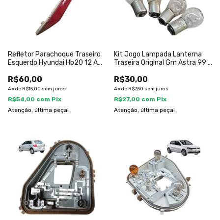
Refletor Parachoque Traseiro
Kit Jogo Lampada Lanterna
Esquerdo Hyundai Hb20 12 A
Traseira Original Gm Astra 99 A
18
03
R$60,00
R$30,00
4
x
de
R$15,00
sem juros
4
x
de
R$7,50
sem juros
R$54,00
com
Pix
R$27,00
com
Pix
Atenção, última peça!
Atenção, última peça!