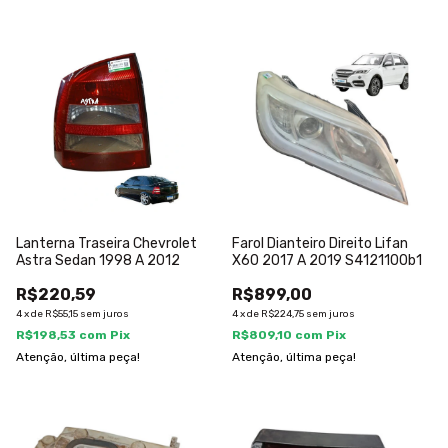
Lanterna Traseira Chevrolet
Farol Dianteiro Direito Lifan
Astra Sedan 1998 A 2012
X60 2017 A 2019 S4121100b1
R$220,59
R$899,00
4
x
de
R$55,15
sem juros
4
x
de
R$224,75
sem juros
R$198,53
com
Pix
R$809,10
com
Pix
Atenção, última peça!
Atenção, última peça!