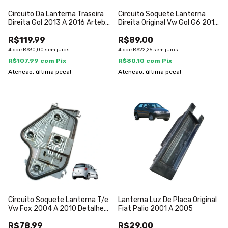
Circuito Da Lanterna Traseira
Circuito Soquete Lanterna
Direita Gol 2013 A 2016 Arteb
Direita Original Vw Gol G6 2015
Direito/passageiro
Direito/passageiro Bicolor
R$119,99
R$89,00
4
x
de
R$30,00
sem juros
4
x
de
R$22,25
sem juros
R$107,99
com
Pix
R$80,10
com
Pix
Atenção, última peça!
Atenção, última peça!
Circuito Soquete Lanterna T/e
Lanterna Luz De Placa Original
Vw Fox 2004 A 2010 Detalhe
Fiat Palio 2001 A 2005
Esquerdo/motorista
R$78,99
R$29,00