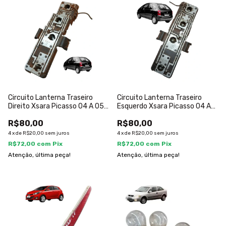
Circuito Lanterna Traseiro
Circuito Lanterna Traseiro
Direito Xsara Picasso 04 A 05
Esquerdo Xsara Picasso 04 A
Direito/passageiro
05 Esquerdo/motorista
R$80,00
R$80,00
4
x
de
R$20,00
sem juros
4
x
de
R$20,00
sem juros
R$72,00
com
Pix
R$72,00
com
Pix
Atenção, última peça!
Atenção, última peça!