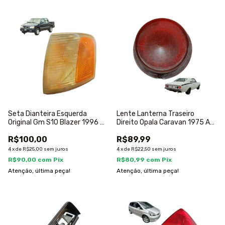
Seta Dianteira Esquerda
Lente Lanterna Traseiro
Original Gm S10 Blazer 1996 A
Direito Opala Caravan 1975 A
2000 Esquerdo Padrao
1979
R$100,00
R$89,99
4
x
de
R$25,00
sem juros
4
x
de
R$22,50
sem juros
R$90,00
com
Pix
R$80,99
com
Pix
Atenção, última peça!
Atenção, última peça!