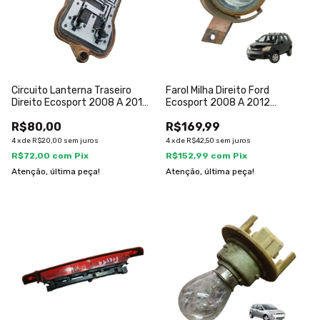
Circuito Lanterna Traseiro
Farol Milha Direito Ford
Direito Ecosport 2008 A 2012
Ecosport 2008 A 2012
Direito/passageiro
8n1515k201ab
R$80,00
R$169,99
4
x
de
R$20,00
sem juros
4
x
de
R$42,50
sem juros
R$72,00
com
Pix
R$152,99
com
Pix
Atenção, última peça!
Atenção, última peça!