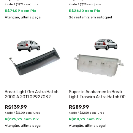
4
x
de
R$19,75
sem juros
4
x
de
R$7,25
sem juros
R$71,09
com
Pix
R$26,10
com
Pix
Atenção, última peça!
Só restam
2
em estoque!
Break Light Gm Astra Hatch
Suporte Acabamento Break
2000 A 2011 09927032
Light Traseiro Astra Hatch 00
A 11
R$139,99
R$89,99
4
x
de
R$35,00
sem juros
4
x
de
R$22,50
sem juros
R$125,99
com
Pix
R$80,99
com
Pix
Atenção, última peça!
Atenção, última peça!