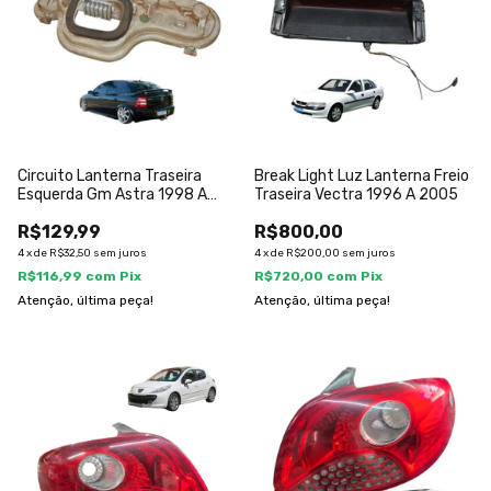
Circuito Lanterna Traseira
Break Light Luz Lanterna Freio
Esquerda Gm Astra 1998 A
Traseira Vectra 1996 A 2005
2011
R$129,99
R$800,00
4
x
de
R$32,50
sem juros
4
x
de
R$200,00
sem juros
R$116,99
com
Pix
R$720,00
com
Pix
Atenção, última peça!
Atenção, última peça!