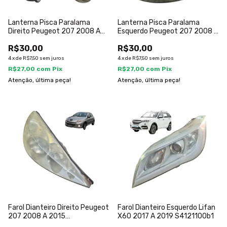
Lanterna Pisca Paralama
Lanterna Pisca Paralama
Direito Peugeot 207 2008 A
Esquerdo Peugeot 207 2008 A
2014
2014
R$30,00
R$30,00
4
x
de
R$7,50
sem juros
4
x
de
R$7,50
sem juros
R$27,00
com
Pix
R$27,00
com
Pix
Atenção, última peça!
Atenção, última peça!
Farol Dianteiro Direito Peugeot
Farol Dianteiro Esquerdo Lifan
207 2008 A 2015
X60 2017 A 2019 S4121100b1
9682622780