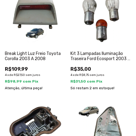
Break Light Luz Freio Toyota
Kit 3 Lampadas Iluminação
Corolla 2003 A 2008
Traseira Ford Ecosport 2003 A
2007
R$109,99
R$35,00
4
x
de
R$27,50
sem juros
4
x
de
R$8,75
sem juros
R$98,99
com
Pix
R$31,50
com
Pix
Atenção, última peça!
Só restam
2
em estoque!