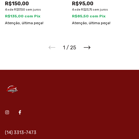
R$150,00
R$95,00
4
x
de
R$37,50
sem juros
4
x
de
R$23,75
sem juros
R$135,00
com
Pix
R$85,50
com
Pix
Atenção, última peça!
Atenção, última peça!
1
/
25
(14) 3313-7473