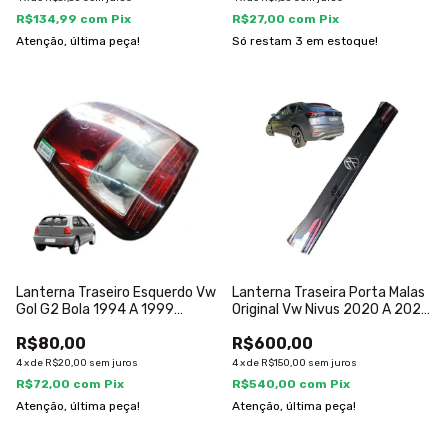
R$134,99
com
Pix
R$27,00
com
Pix
Atenção, última peça!
Só restam
3
em estoque!
Lanterna Traseiro Esquerdo Vw
Lanterna Traseira Porta Malas
Gol G2 Bola 1994 A 1999
Original Vw Nivus 2020 A 2024
Esquerdo/motorista
Ambos Lados
R$80,00
R$600,00
4
x
de
R$20,00
sem juros
4
x
de
R$150,00
sem juros
R$72,00
com
Pix
R$540,00
com
Pix
Atenção, última peça!
Atenção, última peça!