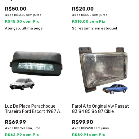
2005
R$50,00
R$20,00
4
x
de
R$12,50
sem juros
4
x
de
R$5,00
sem juros
R$45,00
com
Pix
R$18,00
com
Pix
Atenção, última peça!
Só restam
2
em estoque!
Luz De Placa Parachoque
Farol Alto Original Vw Passat
Traseiro Ford Escort 1987 A
83 84 85 86 87 Cibié
1992
R$69,99
R$99,90
4
x
de
R$17,50
sem juros
4
x
de
R$24,98
sem juros
R$62,99
com
Pix
R$89,91
com
Pix