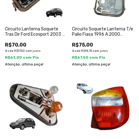
Circuito Lanterna Soquete
Circuito Soquete Lanterna T/e
Tras Dir Ford Ecosport 2003 A
Palio Fiasa 1996 A 2000
2007
Esquerdo/motorista
R$70,00
R$75,00
4
x
de
R$17,50
sem juros
4
x
de
R$18,75
sem juros
R$63,00
com
Pix
R$67,50
com
Pix
Atenção, última peça!
Atenção, última peça!