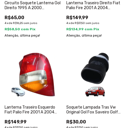
Circuito Soquete Lanterna Gol
Lanterna Traseiro Direito Fiat
Direito 1995 A 2000
Palio Fire 2001 A 2004
Direito/passageiro
Direito/passageiro
R$65,00
R$149,99
4
x
de
R$16,25
sem juros
4
x
de
R$37,50
sem juros
R$58,50
com
Pix
R$134,99
com
Pix
Atenção, última peça!
Atenção, última peça!
Lanterna Traseiro Esquerdo
Soquete Lampada Tras Vw
Fiat Palio Fire 2001 A 2004
Original Gol Fox Saveiro Golf
Esquerdo/motorista
04 A06
R$149,99
R$30,00
4
x
de
R$37,50
sem juros
4
x
de
R$7,50
sem juros