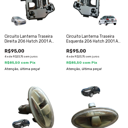
Circuito Lanterna Traseira
Circuito Lanterna Traseira
Direita 206 Hatch 2001 A
Esquerda 206 Hatch 2001 A
2009 Direito/passageiro
2009 Esquerdo/motorista
R$95,00
R$95,00
4
x
de
R$23,75
sem juros
4
x
de
R$23,75
sem juros
R$85,50
com
Pix
R$85,50
com
Pix
Atenção, última peça!
Atenção, última peça!