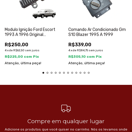
Modulo Ignição Ford Escort
Comando Ar Condicionado Gm
1993 A 1996 Original
S10 Blazer 1995 A 1999
3259074011
R$250,00
R$339,00
4
x
de
R$62,50
sem juros
4
x
de
R$84,75
sem juros
R$225,00
com
Pix
R$305,10
com
Pix
Atenção, última peça!
Atenção, última peça!
Compre em qualquer lugar
Adicione os produtos que você quiser no carrinho. Nós os levamos onde