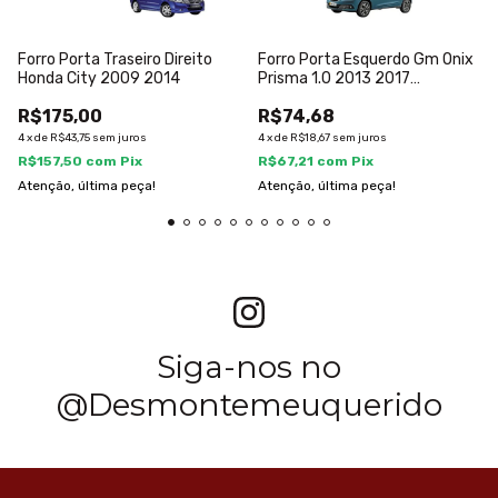
Forro Porta Traseiro Direito
Forro Porta Esquerdo Gm Onix
Honda City 2009 2014
Prisma 1.0 2013 2017
52044399
R$175,00
R$74,68
4
x
de
R$43,75
sem juros
4
x
de
R$18,67
sem juros
R$157,50
com
Pix
R$67,21
com
Pix
Atenção, última peça!
Atenção, última peça!
Siga-nos no
@Desmontemeuquerido