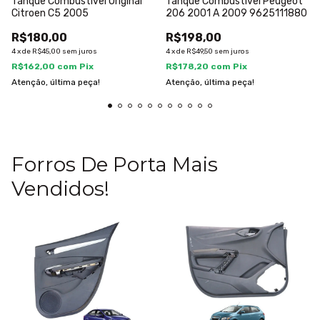
Tanque Combustivel Original
Tanque Combustível Peugeot
Citroen C5 2005
206 2001 A 2009 9625111880
R$180,00
R$198,00
4
x
de
R$45,00
sem juros
4
x
de
R$49,50
sem juros
R$162,00
com
Pix
R$178,20
com
Pix
Atenção, última peça!
Atenção, última peça!
Forros De Porta Mais
Vendidos!